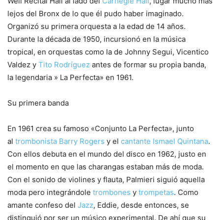
Weil Recital Hall al lado del
Carnegie Hall
, lugar mucho más
lejos del Bronx de lo que él pudo haber imaginado.
Organizó su primera orquesta a la edad de 14 años.
Durante la década de 1950, incursionó en la música
tropical, en orquestas como la de Johnny Segui, Vicentico
Valdez y
Tito Rodríguez
antes de formar su propia banda,
la legendaria » La Perfecta» en 1961.
Su primera banda
En 1961 crea su famoso «Conjunto La Perfecta», junto
al
trombonista
Barry Rogers
y el
cantante
Ismael Quintana
.
Con ellos debuta en el mundo del disco en 1962, justo en
el momento en que las charangas estaban más de moda.
Con el sonido de violines y flauta, Palmieri siguió aquella
moda pero integrándole
trombones
y
trompetas
. Como
amante confeso del
Jazz
, Eddie, desde entonces, se
distinguió por ser un músico experimental. De ahí que su