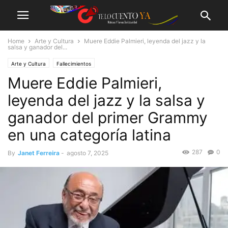
Home
Arte y Cultura
Muere Eddie Palmieri, leyenda del jazz y la
salsa y ganador del...
Arte y Cultura
Fallecimientos
Muere Eddie Palmieri,
leyenda del jazz y la salsa y
ganador del primer Grammy
en una categoría latina
287
0
By
Janet Ferreira
-
agosto 7, 2025