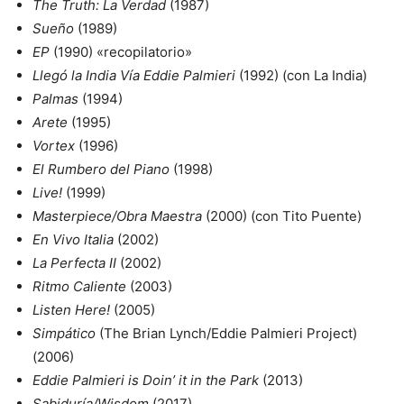
The Truth: La Verdad
(1987)
Sueño
(1989)
EP
(1990) «recopilatorio»
Llegó la India Vía Eddie Palmieri
(1992) (con La India)
Palmas
(1994)
Arete
(1995)
Vortex
(1996)
El Rumbero del Piano
(1998)
Live!
(1999)
Masterpiece/Obra Maestra
(2000) (con Tito Puente)
En Vivo Italia
(2002)
La Perfecta II
(2002)
Ritmo Caliente
(2003)
Listen Here!
(2005)
Simpático
(The Brian Lynch/Eddie Palmieri Project)
(2006)
Eddie Palmieri is Doin’ it in the Park
(2013)
Sabiduría/Wisdom
(2017)