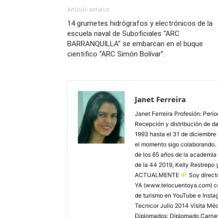
Artículo anterior
14 grumetes hidrógrafos y electrónicos de la
escuela naval de Suboficiales “ARC
BARRANQUILLA” se embarcan en el buque
cientifico “ARC Simón Bolívar”.
Janet Ferreira
Janet Ferreira Profesión: Peri
Recepción y distribución de dañ
1993 hasta el 31 de diciembre
el momento sigo colaborando. 
de los 65 años de la academia 
de la 44 2019, Kelly Restrepo 
ACTUALMENTE
Soy direct
YA (www.telocuentoya.com) c
de turismo en YouTube e Inst
Tecnicor Julio 2014 Visita M
Diplomados: Diplomado Carnaval