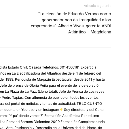
Artículo siguiente
“La elección de Eduardo Verano como
gobernador nos da tranquilidad a los
empresarios”: Alberto Vives, gerente ANDI
Atlántico – Magdalena
odista Estado Civil: Casada Teléfonos: 3014566181 Experticia:
os en La Electrificadora del Atlántico desde el 1 de febrero del
 del 1999. Periodista de Magazín Espectacular desde 2011 y hasta
Jefe de prensa de Gloria Peña para el evento de la celebración
en La Plaza de La Paz. (Lleno total). Jefe de Prensa de Los reyes
y Pedro Tapias. Con afluencia de publico en todos los eventos.
ora del portal de noticias y temas de actualidad: TE LO CUENTO
on cuenta en Youtube y en Instagram
Soy directora y del Canal
agram: “Y pa' dónde vamos?” Formación Académica Periodismo
édica Persand Barners Diciembre 2009 Formación Complementaria
, Arte, Patrimonio y Desarrollo en la Universidad del Norte, de