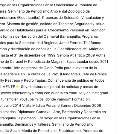
azgo en las Organizaciones en la Universidad Autónoma de
leres: Seminario de Periodismo Ambiental Zoológico de
eriodismo (Electricaribe). Procesos de Selección Vinculación y
or. Sistema de gestión, calidad en Tecnicor. Seguridad y salud
rollo de Habilidades para el Crecimiento Personal en Tecnicor.
as formas de Narración del Carnaval Barranquilla. Programa
les para la Sostenibilidad Regional Janet Ferreira Teléfonos:
ón y distribución de daños en La Electrificadora del Atlántico
 hasta el 31 de diciembre del 1999. Señora Atlántico 2009 Actriz
che de Caracol tv Periodista de Magazín Espectacular desde 2011
rando. Jefe de prensa de Gloria Peña para el evento de la
la academia en La Plaza de La Paz. (Lleno total). Jefe de Prensa
lly Restrepo y Pedro Tapias. Con afluencia de publico en todos
TUALMENTE
Soy directora del portal de noticias y temas de
 (www.telocuentoya.com) con cuenta en Youtube y en Instagram
de turismo en YouTube “Y pa' dónde vamos?” Formación
r Julio 2014 Visita Médica Persand Barners Diciembre 2009
lomados: Diplomado Carnaval, Arte, Patrimonio y Desarrollo en
arranquilla. Diplomado Liderazgo en las Organizaciones en la
nquilla. Seminarios y Talleres: Seminario de Periodismo
uilla Social Media de Periodismo (Electricaribe). Procesos de