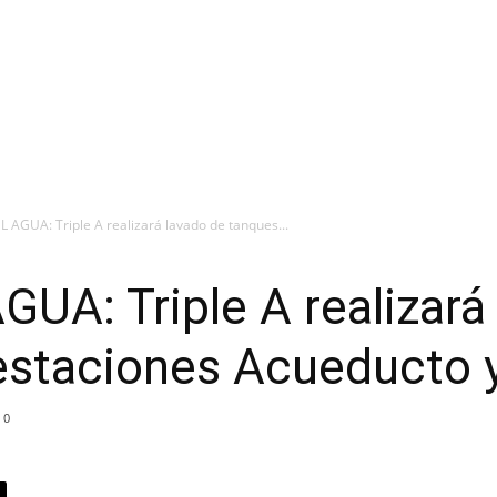
L AGUA: Triple A realizará lavado de tanques...
UA: Triple A realizará
 estaciones Acueducto 
0