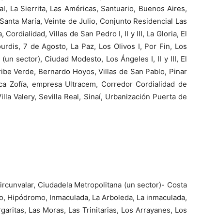
al, La Sierrita, Las Américas, Santuario, Buenos Aires,
Santa María, Veinte de Julio, Conjunto Residencial Las
Cordialidad, Villas de San Pedro I, II y III, La Gloria, El
urdis, 7 de Agosto, La Paz, Los Olivos I, Por Fin, Los
 (un sector), Ciudad Modesto, Los Ángeles I, II y III, El
ribe Verde, Bernardo Hoyos, Villas de San Pablo, Pinar
anca Zofía, empresa Ultracem, Corredor Cordialidad de
Villa Valery, Sevilla Real, Sinaí, Urbanización Puerta de
Circunvalar, Ciudadela Metropolitana (un sector)- Costa
io, Hipódromo, Inmaculada, La Arboleda, La inmaculada,
garitas, Las Moras, Las Trinitarias, Los Arrayanes, Los