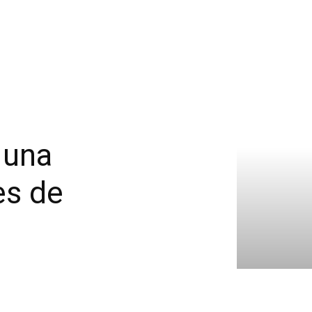
 una
es de