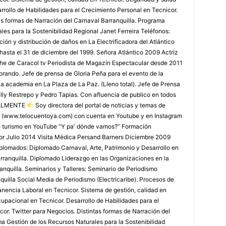
rollo de Habilidades para el Crecimiento Personal en Tecnicor.
as formas de Narración del Carnaval Barranquilla. Programa
les para la Sostenibilidad Regional Janet Ferreira Teléfonos:
ón y distribución de daños en La Electrificadora del Atlántico
 hasta el 31 de diciembre del 1999. Señora Atlántico 2009 Actriz
che de Caracol tv Periodista de Magazín Espectacular desde 2011
rando. Jefe de prensa de Gloria Peña para el evento de la
la academia en La Plaza de La Paz. (Lleno total). Jefe de Prensa
lly Restrepo y Pedro Tapias. Con afluencia de publico en todos
TUALMENTE
Soy directora del portal de noticias y temas de
 (www.telocuentoya.com) con cuenta en Youtube y en Instagram
de turismo en YouTube “Y pa' dónde vamos?” Formación
r Julio 2014 Visita Médica Persand Barners Diciembre 2009
lomados: Diplomado Carnaval, Arte, Patrimonio y Desarrollo en
arranquilla. Diplomado Liderazgo en las Organizaciones en la
nquilla. Seminarios y Talleres: Seminario de Periodismo
uilla Social Media de Periodismo (Electricaribe). Procesos de
nencia Laboral en Tecnicor. Sistema de gestión, calidad en
upacional en Tecnicor. Desarrollo de Habilidades para el
or. Twitter para Negocios. Distintas formas de Narración del
a Gestión de los Recursos Naturales para la Sostenibilidad