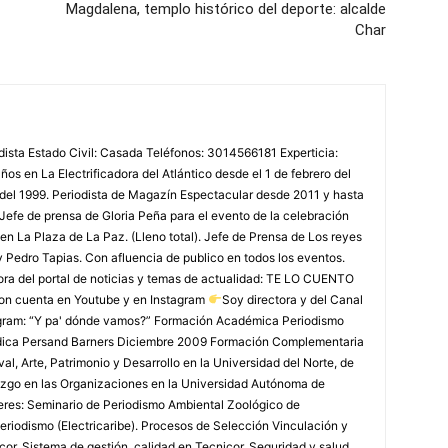
Magdalena, templo histórico del deporte: alcalde
Char
odista Estado Civil: Casada Teléfonos: 3014566181 Experticia:
os en La Electrificadora del Atlántico desde el 1 de febrero del
 del 1999. Periodista de Magazín Espectacular desde 2011 y hasta
Jefe de prensa de Gloria Peña para el evento de la celebración
en La Plaza de La Paz. (Lleno total). Jefe de Prensa de Los reyes
y Pedro Tapias. Con afluencia de publico en todos los eventos.
ora del portal de noticias y temas de actualidad: TE LO CUENTO
on cuenta en Youtube y en Instagram
Soy directora y del Canal
agram: “Y pa' dónde vamos?” Formación Académica Periodismo
édica Persand Barners Diciembre 2009 Formación Complementaria
, Arte, Patrimonio y Desarrollo en la Universidad del Norte, de
azgo en las Organizaciones en la Universidad Autónoma de
leres: Seminario de Periodismo Ambiental Zoológico de
eriodismo (Electricaribe). Procesos de Selección Vinculación y
or. Sistema de gestión, calidad en Tecnicor. Seguridad y salud