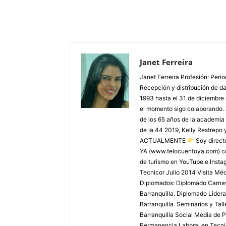
Janet Ferreira
Janet Ferreira Profesión: Peri
Recepción y distribución de dañ
1993 hasta el 31 de diciembre
el momento sigo colaborando. 
de los 65 años de la academia 
de la 44 2019, Kelly Restrepo 
ACTUALMENTE
Soy direct
YA (www.telocuentoya.com) c
de turismo en YouTube e Inst
Tecnicor Julio 2014 Visita M
Diplomados: Diplomado Carnaval
Barranquilla. Diplomado Lider
Barranquilla. Seminarios y Tal
Barranquilla Social Media de P
Permanencia Laboral en Tecnic