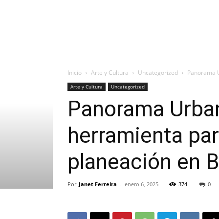
Inicio
Arte y Cultura
Uncategorized
Panorama Ur
Arte y Cultura
Uncategorized
Panorama Urban
herramienta para
planeación en B
Por
Janet Ferreira
-
enero 6, 2025
374
0