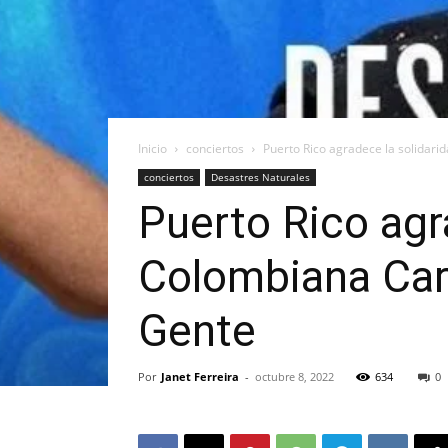
Inicio
conciertos
Puerto Rico agradece la solidarid
conciertos
Desastres Naturales
Puerto Rico agra
Colombiana Carl
Gente
Por
Janet Ferreira
-
octubre 8, 2022
634
0