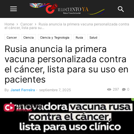
Home
Cancer
Rusia anuncia la primera vacuna personalizada contra
el cáncer, lista para su...
Cancer
Ciencia
Ciencia y Tegnologia
Rusia
Salud
Rusia anuncia la primera
Vacuna contra el cáncer
vacuna personalizada contra
el cáncer, lista para su uso en
pacientes
297
0
By
Janet Ferreira
-
septiembre 7, 2025