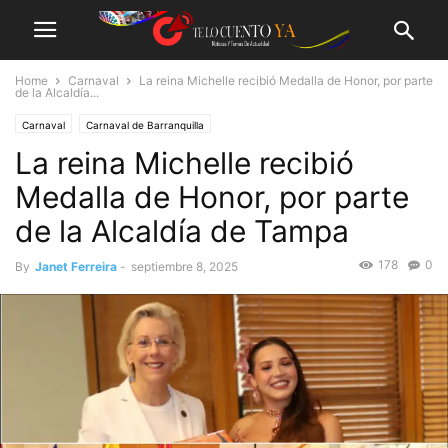
Home
Carnaval
La reina Michelle recibió Medalla de Honor, por parte
de la Alcaldía...
Carnaval
Carnaval de Barranquilla
La reina Michelle recibió
Medalla de Honor, por parte
de la Alcaldía de Tampa
178
0
By
Janet Ferreira
-
septiembre 8, 2025