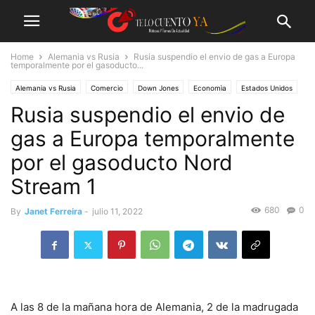
Home
Alemania vs Rusia
Rusia suspendio el envio de gas a Europa
temporalmente por el gasoducto...
Alemania vs Rusia
Comercio
Down Jones
Economìa
Estados Unidos
Rusia suspendio el envio de
Estados Unidos vs Rusia
Europa
Finanzas
Guerra del Gas
Industria
Internacional
Internacionales
Medio Ambiente
Mercado de Valores
gas a Europa temporalmente
Negocios
OTAN-RUSIA
Politica
Politiquería
Rusia
por el gasoducto Nord
Rusia vs Alemania
Rusia vs Europa
Rusia vs Gran Bretaña
Stream 1
Rusia vs Japón
Rusia vs Ucrania
Sanciones de EE.UU
Sanciones economicas
680
0
By
Janet Ferreira
-
julio 11, 2022
A las 8 de la mañana hora de Alemania, 2 de la madrugada